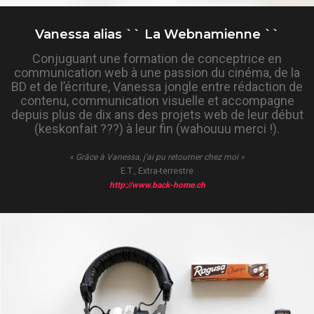
Vanessa alias `` La Webnamienne ``
Conjuguant une formation de conceptrice en
communication web à une passion du cinéma, de la
BD et de l’écriture, Vanessa jongle entre rédaction de
contenu, communication visuelle et accompagne
depuis plus de dix ans des projets web de leur début
(keskonfait ???) à leur fin (wahouuu merci !).
« Grâce à Vanessa, j’ai pu retourner chez moi »
E.T., Extra-terrestre
http://www.back-home.ch